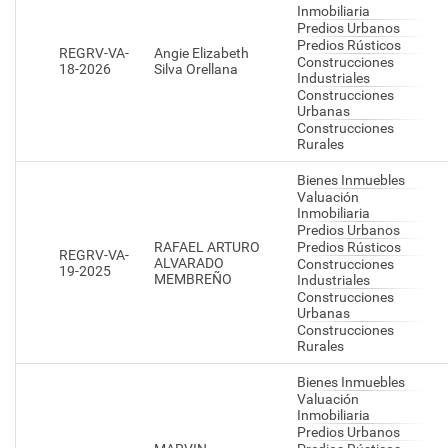
Inmobiliaria
Predios Urbanos
Predios Rústicos
REGRV-VA-
Angie Elizabeth
Construcciones
18-2026
Silva Orellana
Industriales
Construcciones
Urbanas
Construcciones
Rurales
Bienes Inmuebles
Valuación
Inmobiliaria
Predios Urbanos
RAFAEL ARTURO
Predios Rústicos
REGRV-VA-
ALVARADO
Construcciones
19-2025
MEMBREÑO
Industriales
Construcciones
Urbanas
Construcciones
Rurales
Bienes Inmuebles
Valuación
Inmobiliaria
Predios Urbanos