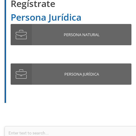
Regístrate
Persona Natural
Persona Jurídica
Persona Natural
PERSONA NATURAL
PERSONA JURÍDICA