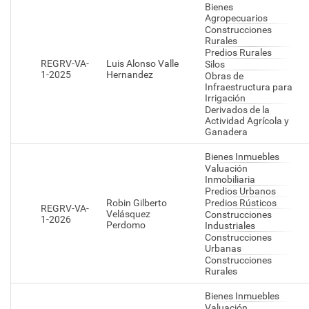
Bienes
Agropecuarios
Construcciones
Rurales
Predios Rurales
REGRV-VA-
Luis Alonso Valle
Silos
1-2025
Hernandez
Obras de
Infraestructura para
Irrigación
Derivados de la
Actividad Agrícola y
Ganadera
Bienes Inmuebles
Valuación
Inmobiliaria
Predios Urbanos
Robin Gilberto
Predios Rústicos
REGRV-VA-
Velásquez
Construcciones
1-2026
Perdomo
Industriales
Construcciones
Urbanas
Construcciones
Rurales
Bienes Inmuebles
Valuación