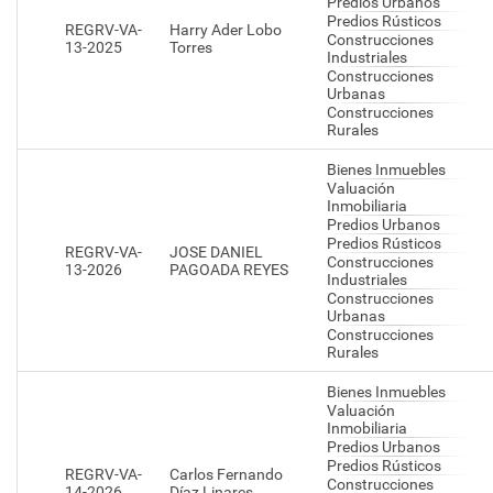
Predios Urbanos
Predios Rústicos
REGRV-VA-
Harry Ader Lobo
Construcciones
13-2025
Torres
Industriales
Construcciones
Urbanas
Construcciones
Rurales
Bienes Inmuebles
Valuación
Inmobiliaria
Predios Urbanos
Predios Rústicos
REGRV-VA-
JOSE DANIEL
Construcciones
13-2026
PAGOADA REYES
Industriales
Construcciones
Urbanas
Construcciones
Rurales
Bienes Inmuebles
Valuación
Inmobiliaria
Predios Urbanos
Predios Rústicos
REGRV-VA-
Carlos Fernando
Construcciones
14-2026
Díaz Linares