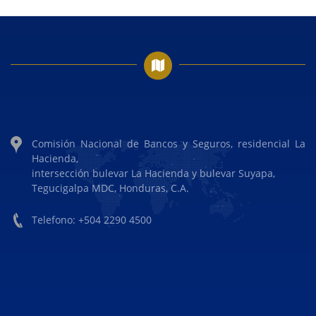
Comisión Nacional de Bancos y Seguros, residencial La
Hacienda,
intersección bulevar La Hacienda y bulevar Suyapa,
Tegucigalpa MDC, Honduras, C.A.
Telefono: +504 2290 4500