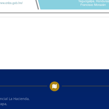
ncial La Hacienda,
yapa,