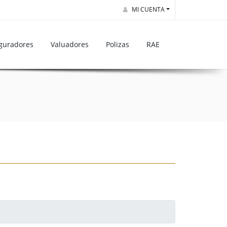
MI CUENTA
guradores
Valuadores
Polizas
RAE