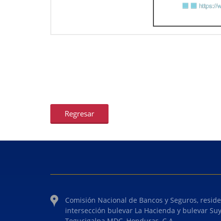
Regresar
Comisión Nacional de Bancos y Seguros, reside
intersección bulevar La Hacienda y bulevar Su
Tegucigalpa MDC, Honduras, C.A.