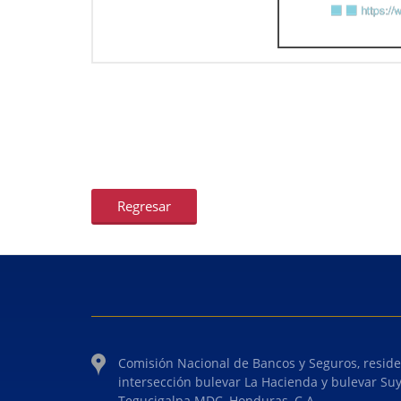
Regresar
Comisión Nacional de Bancos y Seguros, reside
intersección bulevar La Hacienda y bulevar Su
Tegucigalpa MDC, Honduras, C.A.