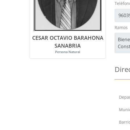
Teléfono
Ramos
CESAR OCTAVIO BARAHONA
Biene
SANABRIA
Const
Persona Natural
Dire
Depar
Munic
Barri