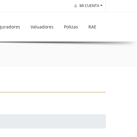
MI CUENTA
guradores
Valuadores
Polizas
RAE