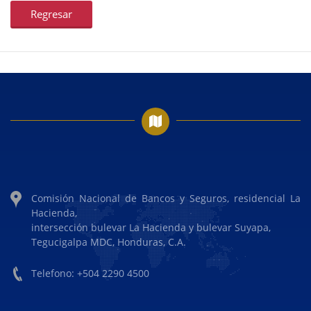
Regresar
Comisión Nacional de Bancos y Seguros, residencial La
Hacienda,
intersección bulevar La Hacienda y bulevar Suyapa,
Tegucigalpa MDC, Honduras, C.A.
Telefono: +504 2290 4500