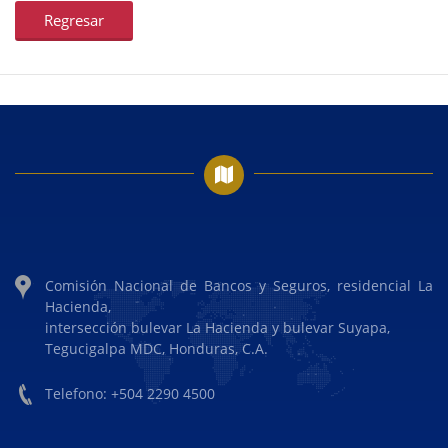
Regresar
Comisión Nacional de Bancos y Seguros, residencial La
Hacienda,
intersección bulevar La Hacienda y bulevar Suyapa,
Tegucigalpa MDC, Honduras, C.A.
Telefono: +504 2290 4500