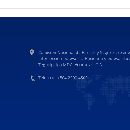
Comisión Nacional de Bancos y Seguros, reside
intersección bulevar La Hacienda y bulevar Su
Tegucigalpa MDC, Honduras, C.A.
Telefono: +504 2290 4500