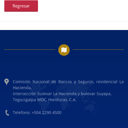
Regresar
Comisión Nacional de Bancos y Seguros, residencial La
Hacienda,
intersección bulevar La Hacienda y bulevar Suyapa,
Tegucigalpa MDC, Honduras, C.A.
Telefono: +504 2290 4500