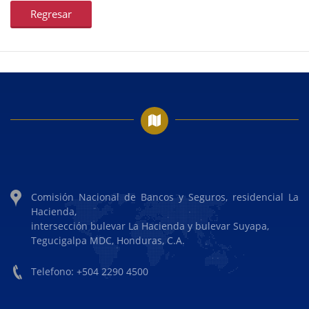
Regresar
Comisión Nacional de Bancos y Seguros, residencial La
Hacienda,
intersección bulevar La Hacienda y bulevar Suyapa,
Tegucigalpa MDC, Honduras, C.A.
Telefono: +504 2290 4500