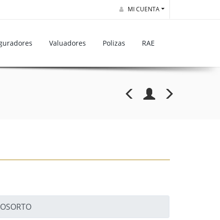
MI CUENTA
guradores
Valuadores
Polizas
RAE