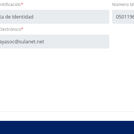
ntificación
*
Número Ide
Electrónico
*