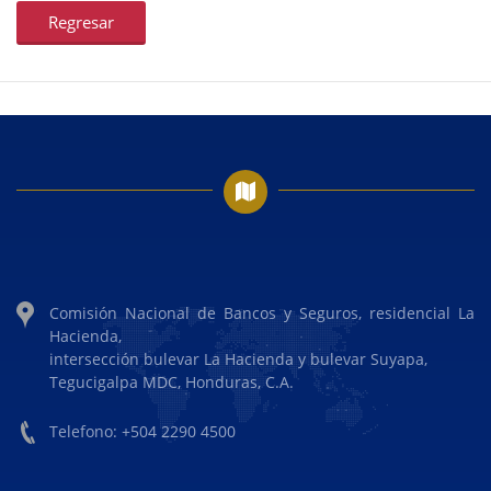
Regresar
Comisión Nacional de Bancos y Seguros, residencial La
Hacienda,
intersección bulevar La Hacienda y bulevar Suyapa,
Tegucigalpa MDC, Honduras, C.A.
Telefono: +504 2290 4500