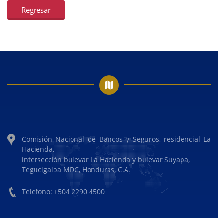
Regresar
Comisión Nacional de Bancos y Seguros, residencial La
Hacienda,
intersección bulevar La Hacienda y bulevar Suyapa,
Tegucigalpa MDC, Honduras, C.A.
Telefono: +504 2290 4500