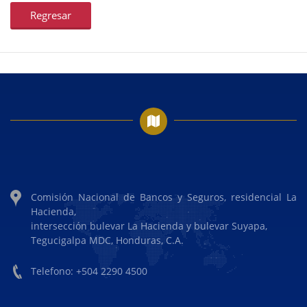
Regresar
Comisión Nacional de Bancos y Seguros, residencial La
Hacienda,
intersección bulevar La Hacienda y bulevar Suyapa,
Tegucigalpa MDC, Honduras, C.A.
Telefono: +504 2290 4500