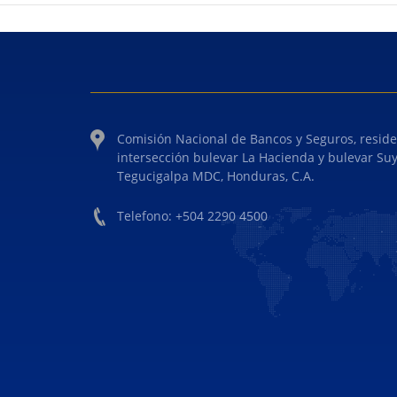
Comisión Nacional de Bancos y Seguros, reside
intersección bulevar La Hacienda y bulevar Su
Tegucigalpa MDC, Honduras, C.A.
Telefono: +504 2290 4500