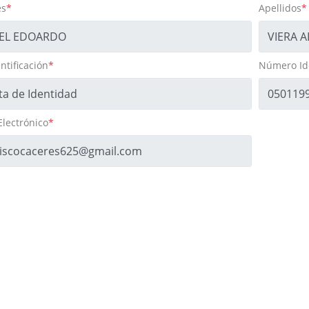
s
*
Apellidos
*
ntificación
*
Número Ide
Electrónico
*