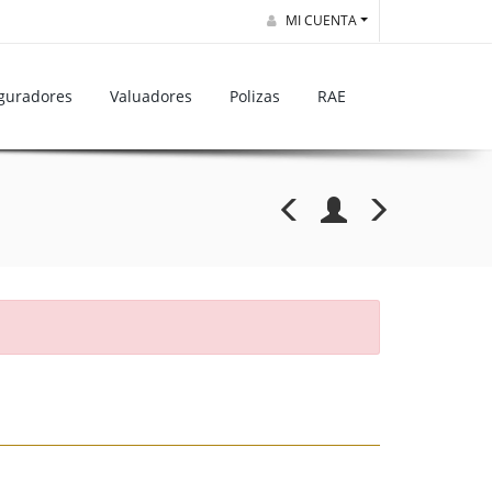
MI CUENTA
guradores
Valuadores
Polizas
RAE