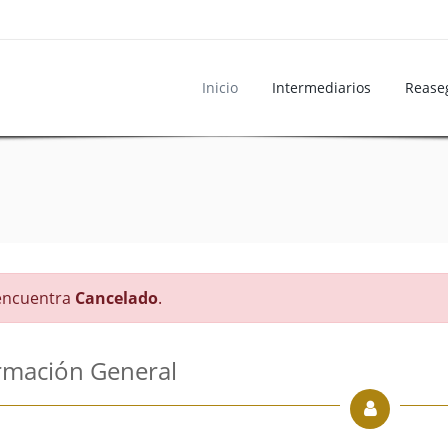
Inicio
Intermediarios
Rease
 encuentra
Cancelado
.
rmación General