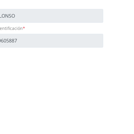
ntificación
*