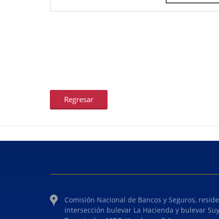
Regresar
Comisión Nacional de Bancos y Seguros, reside
intersección bulevar La Hacienda y bulevar Su