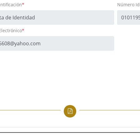
ntificación
*
Número Ide
Electrónico
*